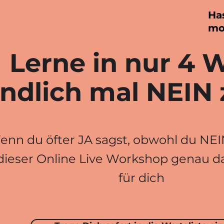
Ha
mo
Lerne in nur 4
ndlich mal NEIN
nn du öfter JA sagst, obwohl du NEIN
dieser Online Live Workshop genau da
für dich