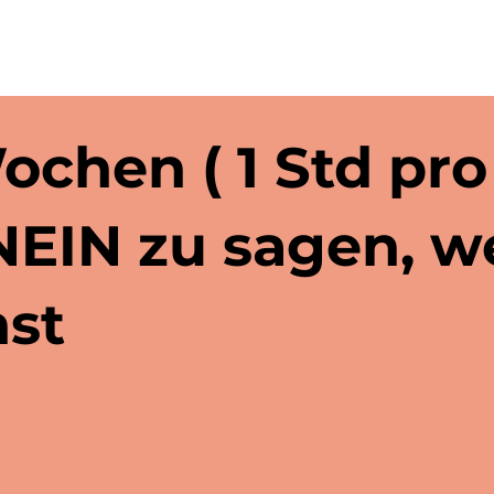
Wochen ( 1 Std pr
 NEIN zu sagen, 
st