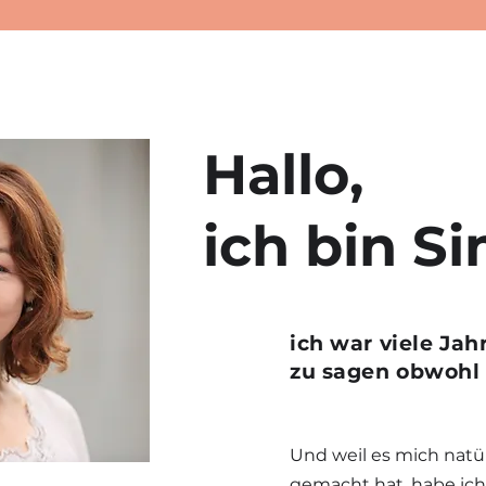
Hallo,
ich bin S
ich war viele Jah
zu sagen obwohl 
Und weil es mich natür
gemacht hat, habe ich 