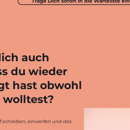
Trage Dich sofort in die Warteliste ein
dich auch
ss du wieder
gt hast obwohl
 wolltest?
f schreiben, einwerfen und das