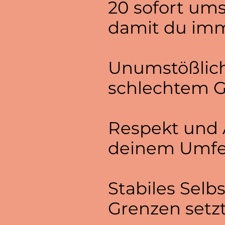
20 sofort ums
damit du imme
Unumstößlich
schlechtem 
Respekt und 
deinem Umfel
Stabiles Selb
Grenzen setz