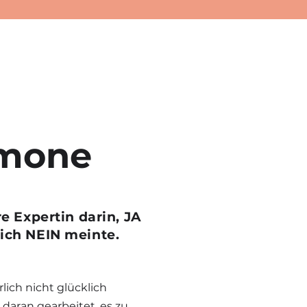
imone
re Expertin darin, JA
ich NEIN meinte.
lich nicht glücklich
daran gearbeitet, es zu