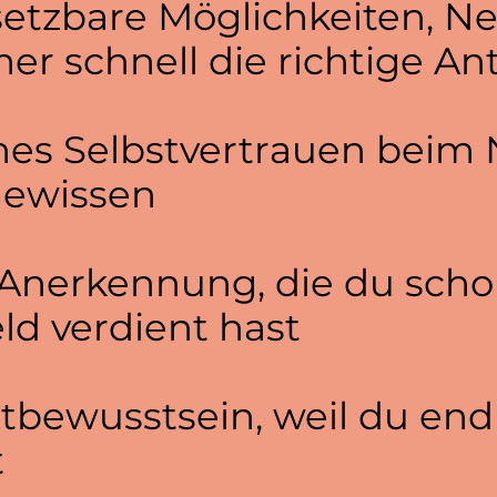
etzbare Möglichkeiten, Ne
r schnell die richtige An
es Selbstvertrauen beim 
Gewissen
Anerkennung, die du sch
d verdient hast
stbewusstsein, weil du endl
t